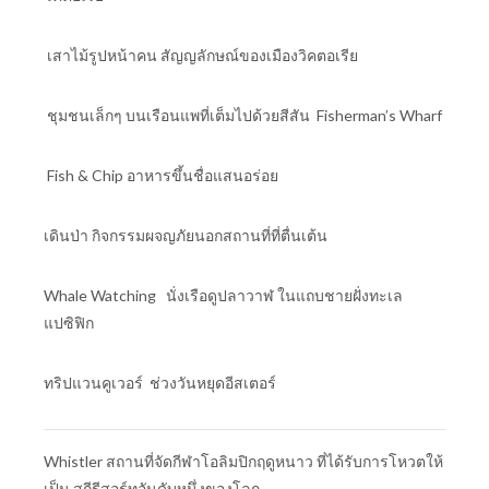
เสาไม้รูปหน้าคน สัญญลักษณ์ของเมืองวิคตอเรีย
ชุมชนเล็กๆ บนเรือนแพที่เต็มไปด้วยสีสัน Fisherman’s Wharf
Fish & Chip อาหารขึ้นชื่อแสนอร่อย
เดินป่า กิจกรรมผจญภัยนอกสถานที่ที่ตื่นเต้น
Whale Watching นั่งเรือดูปลาวาฬ ในแถบชายฝั่งทะเล
แปซิฟิก
ทริปแวนคูเวอร์ ช่วงวันหยุดอีสเตอร์
Whistler สถานที่จัดกีฬาโอลิมปิกฤดูหนาว ที่ได้รับการโหวตให้
เป็น สกีรีสอร์ทอันดับหนึ่งของโลก